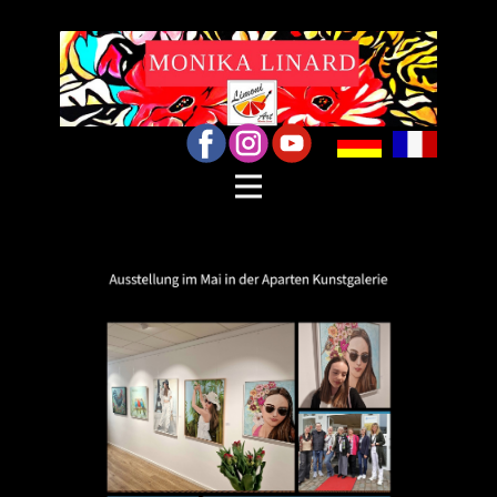
Accueil
Artiste
actualités
Rétrospective
mon blog
Galerie
Liens
Protection des
données
Mentions légales
Contact